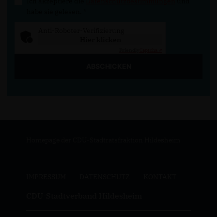
Ich akzeptiere die
Datenschutzbestimmungen
und
habe sie gelesen.
*
Anti-Roboter-Verifizierung
Hier klicken
Friendly
Captcha ⇗
ABSCHICKEN
Homepage der CDU-Stadtratsfraktion Hildesheim
IMPRESSUM
DATENSCHUTZ
KONTAKT
CDU-Stadtverband Hildesheim